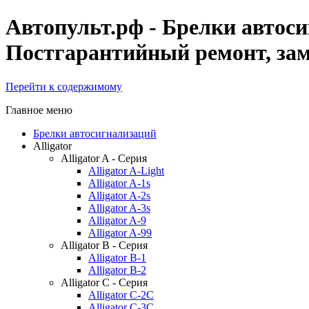
Автопульт.рф - Брелки автоси
Постгарантийный ремонт, заме
Перейти к содержимому
Главное меню
Брелки автосигнализаций
Alligator
Alligator A - Серия
Alligator A-Light
Alligator A-1s
Alligator A-2s
Alligator A-3s
Alligator A-9
Alligator A-99
Alligator B - Серия
Alligator B-1
Alligator B-2
Alligator C - Серия
Alligator C-2C
Alligator C-3C