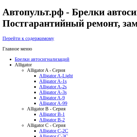
Автопульт.рф - Брелки автоси
Постгарантийный ремонт, заме
Перейти к содержимому
Главное меню
Брелки автосигнализаций
Alligator
Alligator A - Серия
Alligator A-Light
Alligator A-1s
Alligator A-2s
Alligator A-3s
Alligator A-9
Alligator A-99
Alligator B - Серия
Alligator B-1
Alligator B-2
Alligator C - Серия
Alligator C-2C
Alligator C-3C